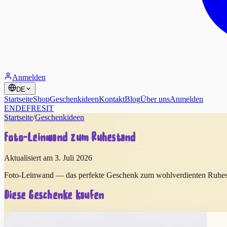
Anmelden
DE
Startseite
Shop
Geschenkideen
Kontakt
Blog
Über uns
Anmelden
EN
DE
FR
ES
IT
Startseite
/
Geschenkideen
Foto-Leinwand zum Ruhestand
Aktualisiert am 3. Juli 2026
Foto-Leinwand — das perfekte Geschenk zum wohlverdienten Ruhestan
Diese Geschenke kaufen