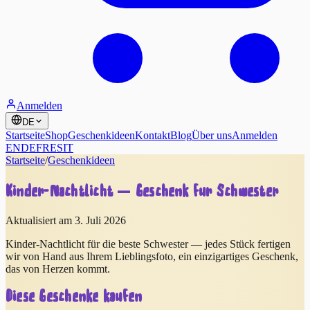
Anmelden
DE
Startseite
Shop
Geschenkideen
Kontakt
Blog
Über uns
Anmelden
EN
DE
FR
ES
IT
Startseite
/
Geschenkideen
Kinder-Nachtlicht — Geschenk für Schwester
Aktualisiert am 3. Juli 2026
Kinder-Nachtlicht für die beste Schwester — jedes Stück fertigen
wir von Hand aus Ihrem Lieblingsfoto, ein einzigartiges Geschenk,
das von Herzen kommt.
Diese Geschenke kaufen