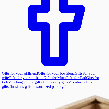
Gifts for your girlfriend
Gifts for your boyfriend
Gifts for your
wife
Gifts for your husband
Gifts for Mum
Gifts for Dad
Gifts for
kids
Matching couple gifts
Anniversary gifts
Valentine's Day
gifts
Christmas gifts
Personalized photo gifts