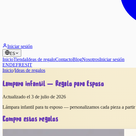
Iniciar sesión
ES
Inicio
Tienda
Ideas de regalo
Contacto
Blog
Nosotros
Iniciar sesión
EN
DE
FR
ES
IT
Inicio
/
Ideas de regalos
Lámpara infantil — Regalo para Esposo
Actualizado el 3 de julio de 2026
Lámpara infantil para tu esposo — personalizamos cada pieza a partir 
Compra estos regalos