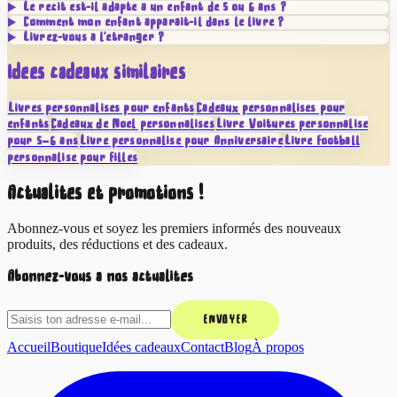
Le récit est-il adapté à un enfant de 5 ou 6 ans ?
Comment mon enfant apparaît-il dans le livre ?
Livrez-vous à l'étranger ?
Idées cadeaux similaires
Livres personnalisés pour enfants
Cadeaux personnalisés pour
enfants
Cadeaux de Noël personnalisés
Livre Voitures personnalisé
pour 5–6 ans
Livre personnalisé pour Anniversaire
Livre Football
personnalisé pour Filles
Actualités et promotions !
Abonnez-vous et soyez les premiers informés des nouveaux
produits, des réductions et des cadeaux.
Abonnez-vous à nos actualités
ENVOYER
Accueil
Boutique
Idées cadeaux
Contact
Blog
À propos