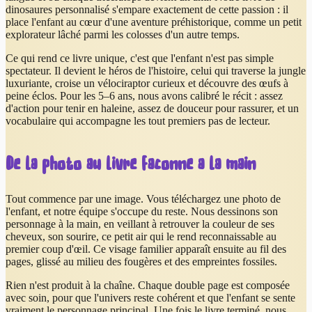
dinosaures personnalisé s'empare exactement de cette passion : il
place l'enfant au cœur d'une aventure préhistorique, comme un petit
explorateur lâché parmi les colosses d'un autre temps.
Ce qui rend ce livre unique, c'est que l'enfant n'est pas simple
spectateur. Il devient le héros de l'histoire, celui qui traverse la jungle
luxuriante, croise un vélociraptor curieux et découvre des œufs à
peine éclos. Pour les 5–6 ans, nous avons calibré le récit : assez
d'action pour tenir en haleine, assez de douceur pour rassurer, et un
vocabulaire qui accompagne les tout premiers pas de lecteur.
De la photo au livre façonné à la main
Tout commence par une image. Vous téléchargez une photo de
l'enfant, et notre équipe s'occupe du reste. Nous dessinons son
personnage à la main, en veillant à retrouver la couleur de ses
cheveux, son sourire, ce petit air qui le rend reconnaissable au
premier coup d'œil. Ce visage familier apparaît ensuite au fil des
pages, glissé au milieu des fougères et des empreintes fossiles.
Rien n'est produit à la chaîne. Chaque double page est composée
avec soin, pour que l'univers reste cohérent et que l'enfant se sente
vraiment le personnage principal. Une fois le livre terminé, nous