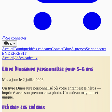
Se connecter
FR
Accueil
Boutique
Idées cadeaux
Contact
Blog
À propos
Se connecter
EN
DE
FR
ES
IT
Accueil
/
Idées cadeaux
Livre Dinosaure personnalisé pour 5–6 ans
Mis à jour le 2 juillet 2026
Un livre Dinosaure personnalisé où votre enfant est le héros —
imprimé avec son prénom et sa photo. Un cadeau magique et
unique.
Acheter ces cadeaux