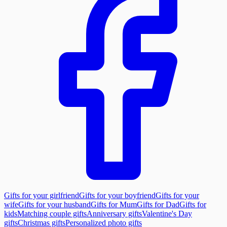
Gifts for your girlfriend
Gifts for your boyfriend
Gifts for your
wife
Gifts for your husband
Gifts for Mum
Gifts for Dad
Gifts for
kids
Matching couple gifts
Anniversary gifts
Valentine's Day
gifts
Christmas gifts
Personalized photo gifts