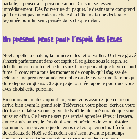
parfaite, à penser à la personne aimée. Ce soin se ressent
immédiatement. Dès l'ouverture du paquet, le destinataire comprend
qu'il ne tient pas un cadeau acheté à la hâte, mais une déclaration
façonnée pour lui seul, pensée dans chaque détail.
Un présent pensé pour l'esprit des fêtes
Noël appelle la chaleur, la lumière et les retrouvailles. Un livre gravé
s'inscrit parfaitement dans cet esprit : il se glisse sous le sapin, se
déballe au coin du feu et se lit à voix haute pendant que le vin chaud
fume. Il convient à tous les moments de couple, qu'il s'agisse de
célébrer une première année ensemble ou de raviver une flamme qui
dure depuis vingt ans. Chaque page tournée rappelle pourquoi vous
avez choisi cette personne.
En commandant dès aujourd'hui, vous vous assurez que ce trésor
arrive bien avant le grand soir. Téléversez votre photo, écrivez votre
dédicace, et laissez-nous graver le Noël le plus mémorable que vous
puissiez offrir. Ce livre ne sera pas remisé après les fêtes : il restera,
année après année, le témoin discret et précieux de votre histoire
commune, un souvenir que le temps ne fera qu'embellir. Là où tant
de cadeaux de Noël se démodent ou s'usent avant le printemps
suivant, celui-ci gagne en valeur à mesure que les souvenirs