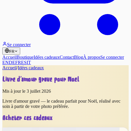
Se connecter
FR
Accueil
Boutique
Idées cadeaux
Contact
Blog
À propos
Se connecter
EN
DE
FR
ES
IT
Accueil
/
Idées cadeaux
Livre d'amour gravé pour Noël
Mis à jour le 3 juillet 2026
Livre d'amour gravé — le cadeau parfait pour Noël, réalisé avec
soin à partir de votre photo préférée.
Acheter ces cadeaux