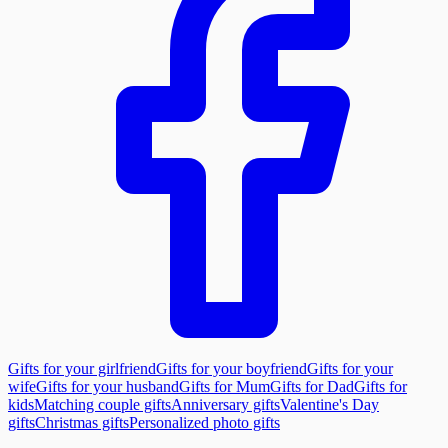
Gifts for your girlfriend
Gifts for your boyfriend
Gifts for your
wife
Gifts for your husband
Gifts for Mum
Gifts for Dad
Gifts for
kids
Matching couple gifts
Anniversary gifts
Valentine's Day
gifts
Christmas gifts
Personalized photo gifts