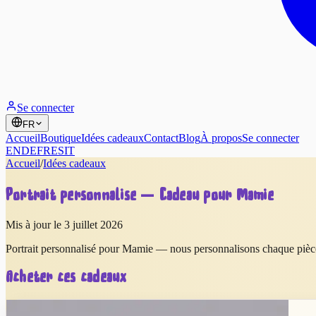
Se connecter
FR
Accueil
Boutique
Idées cadeaux
Contact
Blog
À propos
Se connecter
EN
DE
FR
ES
IT
Accueil
/
Idées cadeaux
Portrait personnalisé — Cadeau pour Mamie
Mis à jour le 3 juillet 2026
Portrait personnalisé pour Mamie — nous personnalisons chaque pièce 
Acheter ces cadeaux