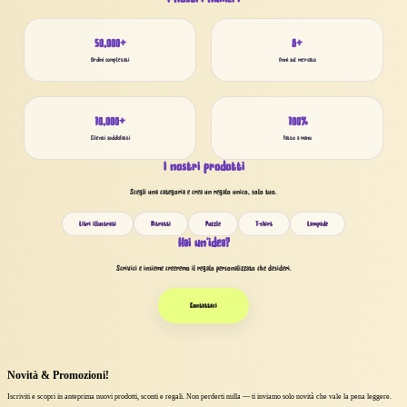
50,000+
8+
Ordini completati
Anni sul mercato
10,000+
100%
Clienti soddisfatti
Fatto a mano
I nostri prodotti
Scegli una categoria e crea un regalo unico, solo tuo.
Libri illustrati
Ritratti
Puzzle
T-shirt
Lampade
Hai un'idea?
Scrivici e insieme creeremo il regalo personalizzato che desideri.
Contattaci
Novità & Promozioni!
Iscriviti e scopri in anteprima nuovi prodotti, sconti e regali. Non perderti nulla — ti inviamo solo novità che vale la pena leggere.