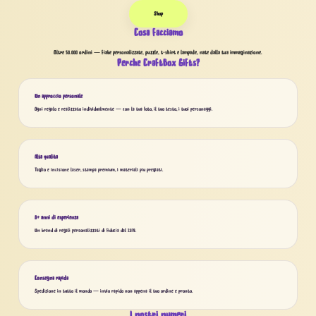
Shop
Cosa facciamo
Oltre 50.000 ordini — fiabe personalizzate, puzzle, t-shirt e lampade, nate dalla tua immaginazione.
Perché CraftBox Gifts?
Un approccio personale
Ogni regalo è realizzato individualmente — con la tua foto, il tuo testo, i tuoi personaggi.
Alta qualità
Taglio e incisione laser, stampa premium, i materiali più pregiati.
8+ anni di esperienza
Un brand di regali personalizzati di fiducia dal 2019.
Consegna rapida
Spedizione in tutto il mondo — invio rapido non appena il tuo ordine è pronto.
I nostri numeri