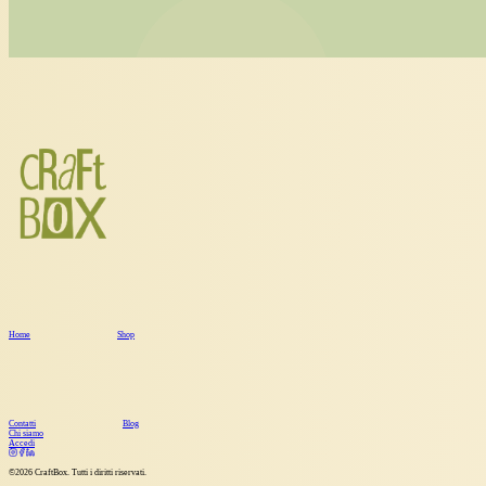
Home
Shop
Contatti
Blog
Chi siamo
Accedi
©
2026
CraftBox. Tutti i diritti riservati.