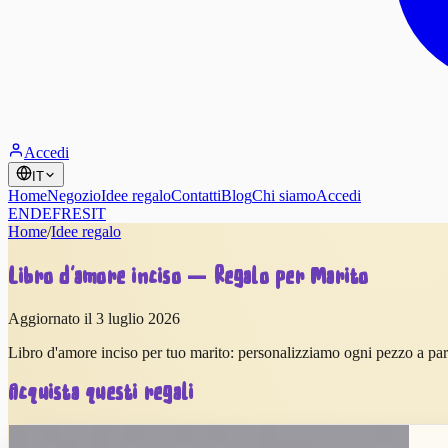
Accedi
IT
Home
Negozio
Idee regalo
Contatti
Blog
Chi siamo
Accedi
EN
DE
FR
ES
IT
Home
/
Idee regalo
Libro d'amore inciso — Regalo per Marito
Aggiornato il 3 luglio 2026
Libro d'amore inciso per tuo marito: personalizziamo ogni pezzo a parti
Acquista questi regali