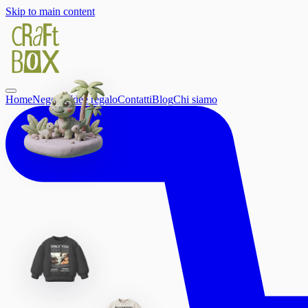
Skip to main content
Home
Negozio
Idee regalo
Contatti
Blog
Chi siamo