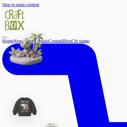
Skip to main content
Home
Negozio
Idee regalo
Contatti
Blog
Chi siamo