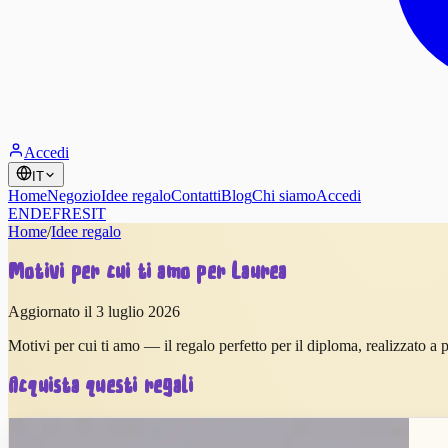
Accedi
IT
Home
Negozio
Idee regalo
Contatti
Blog
Chi siamo
Accedi
EN
DE
FR
ES
IT
Home
/
Idee regalo
Motivi per cui ti amo per Laurea
Aggiornato il 3 luglio 2026
Motivi per cui ti amo — il regalo perfetto per il diploma, realizzato a pa
Acquista questi regali