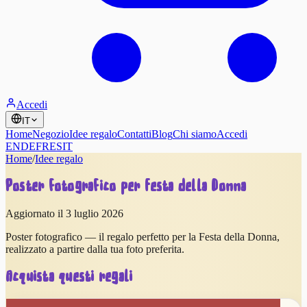
Accedi
IT
Home
Negozio
Idee regalo
Contatti
Blog
Chi siamo
Accedi
EN
DE
FR
ES
IT
Home
/
Idee regalo
Poster fotografico per Festa della Donna
Aggiornato il 3 luglio 2026
Poster fotografico — il regalo perfetto per la Festa della Donna,
realizzato a partire dalla tua foto preferita.
Acquista questi regali