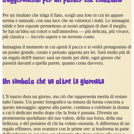
Suggerimenti per un poster che emoziona
Per un risultato che tolga il fiato, scegli una foto in cui lei appare
serena e naturale, con una luce che ne valorizzi i tratti. Le immagini
nitide e ben esposte permettono ai nostri artigiani di dare il meglio.
Se hai un'idea sui colori o sull'atmosfera — più delicata, più vivace,
più classica — faccelo sapere e ne terremo conto.
Immagina il momento in cui aprirà il pacco e si vedrà protagonista di
un poster grande, curato e pensato apposta per lei. Sarà molto più di
un regalo dell'8 marzo: sarà un modo per dirle, ogni giorno che
passerà davanti a quella parete, quanto conta davvero.
Un simbolo che va oltre la giornata
L'8 marzo dura un giorno, ma ciò che rappresenta merita di restare
tutto l'anno. Un poster fotografico su misura dà forma concreta a
questo messaggio: appeso alla parete, continua a celebrare la donna
a cui è dedicato molto dopo che la festa è passata. Diventa un
promemoria quotidiano del suo valore, della sua forza, della sua
bellezza, e del pensiero di chi ha voluto onorarla. A differenza di un
regalo effimero, non svanisce con le prime ore: si trasforma in parte