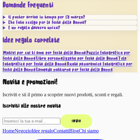
Domande frequenti
Il poster arriva in tempo per l'8 marzo?
Che foto scelgo per la Festa della Donna?
È un regalo davvero unico?
Idee regalo correlate
Motivi per cui ti amo per Festa della Donna
Puzzle fotografico per
Festa della Donna
Libro personalizzato per Festa della Donna
Tela
fotografica per Festa della Donna
Ruota panoramica fotografica per
Festa della Donna
Lampada notturna per Festa della Donna
Novità e promozioni!
Iscriviti e sii il primo a scoprire nuovi prodotti, sconti e regali.
Iscriviti alle nostre novità
INVIA
Home
Negozio
Idee regalo
Contatti
Blog
Chi siamo