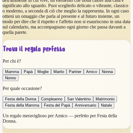
dell'ambiente in cui vive, un elemento che dona calore alla casa e
significato allo sguardo. Puoi sceglierlo delicato o vibrante, classico
o moderno, a seconda di ciò che meglio la rappresenta. In ogni caso
ottieni un omaggio che parla al presente e al futuro insieme, un
modo per dire che il rispetto e l'affetto non si esauriscono in una data
sul calendario, ma accompagnano ogni giorno che passa davanti a
quella parete.
Trova il regalo perfetto
Per chi è?
Mamma
Papà
Moglie
Marito
Partner
Amico
Nonna
Nonno
Per quale occasione?
Festa della Donna
Compleanno
San Valentino
Matrimonio
Festa della Mamma
Festa del Papà
Anniversario
Natale
Un regalo meraviglioso per Amico — perfetto per Festa della
Donna.