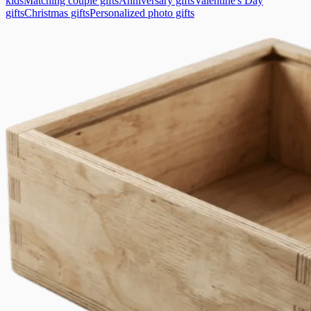
kids
Matching couple gifts
Anniversary gifts
Valentine's Day
gifts
Christmas gifts
Personalized photo gifts