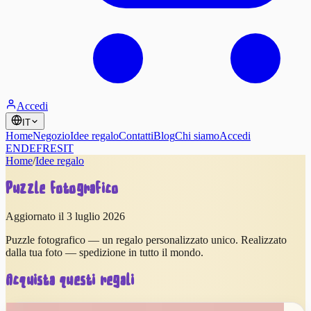
Accedi
IT
Home
Negozio
Idee regalo
Contatti
Blog
Chi siamo
Accedi
EN
DE
FR
ES
IT
Home
/
Idee regalo
Puzzle fotografico
Aggiornato il 3 luglio 2026
Puzzle fotografico — un regalo personalizzato unico. Realizzato
dalla tua foto — spedizione in tutto il mondo.
Acquista questi regali