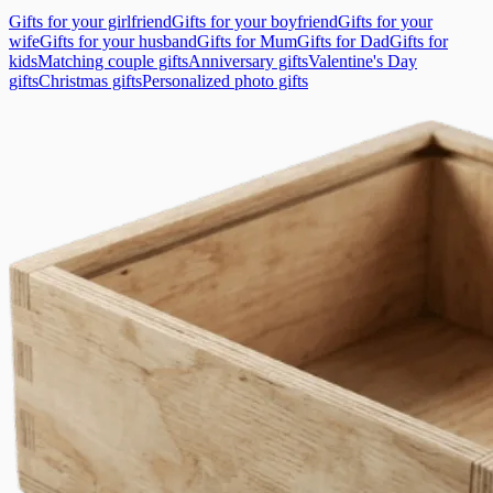
Gifts for your girlfriend
Gifts for your boyfriend
Gifts for your
wife
Gifts for your husband
Gifts for Mum
Gifts for Dad
Gifts for
kids
Matching couple gifts
Anniversary gifts
Valentine's Day
gifts
Christmas gifts
Personalized photo gifts