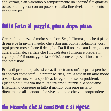
anniversari, San Valentino o semplicemente un "perché sì": qualsiasi
occasione migliora con un puzzle che alla fine rivela un momento
che vi unisce.
Dalla foto al puzzle, passo dopo passo
Creare il tuo puzzle è molto semplice. Scegli l'immagine che ti piace
di più e ce la invii; è meglio che abbia una buona risoluzione, così
ogni pezzo mostra bene il dettaglio. Da lì il nostro team la regola con
cura artigianale, verifica che l'inquadratura funzioni e prepara il
taglio perché il montaggio sia soddisfacente e i pezzi si incastrino
con precisione.
Prima di produrre qualsiasi cosa, ti mostriamo un'anteprima perché
tu approvi come starà. Se preferisci ritagliare la foto in un altro modo
o valorizzare una zona specifica, lo regoliamo senza problemi.
Quando dai il tuo via libera, realizziamo il puzzle e lo spediamo.
Effettuiamo consegne in tutto il mondo, così puoi inviarlo
direttamente alla persona che vive lontano e che vuoi sorprendere.
Un ricordo che si conserva e si ripete