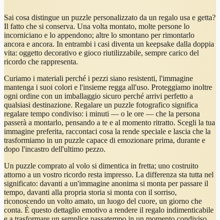
Sai cosa distingue un puzzle personalizzato da un regalo usa e getta?
Il fatto che si conserva. Una volta montato, molte persone lo
incorniciano e lo appendono; altre lo smontano per rimontarlo
ancora e ancora. In entrambi i casi diventa un keepsake dalla doppia
vita: oggetto decorativo e gioco riutilizzabile, sempre carico del
ricordo che rappresenta.
Curiamo i materiali perché i pezzi siano resistenti, l'immagine
mantenga i suoi colori e l'insieme regga all'uso. Proteggiamo inoltre
ogni ordine con un imballaggio sicuro perché arrivi perfetto a
qualsiasi destinazione. Regalare un puzzle fotografico significa
regalare tempo condiviso: i minuti — o le ore — che la persona
passerà a montarlo, pensando a te e al momento ritratto. Scegli la tua
immagine preferita, raccontaci cosa la rende speciale e lascia che la
trasformiamo in un puzzle capace di emozionare prima, durante e
dopo l'incastro dell'ultimo pezzo.
Un puzzle comprato al volo si dimentica in fretta; uno costruito
attorno a un vostro ricordo resta impresso. La differenza sta tutta nel
significato: davanti a un'immagine anonima si monta per passare il
tempo, davanti alla propria storia si monta con il sorriso,
riconoscendo un volto amato, un luogo del cuore, un giorno che
conta. È questo dettaglio emotivo a rendere il regalo indimenticabile
e a trasformare un semplice passatempo in un momento condiviso