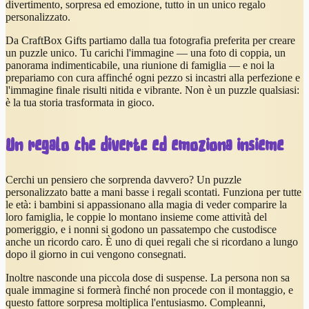
divertimento, sorpresa ed emozione, tutto in un unico regalo
personalizzato.
Da CraftBox Gifts partiamo dalla tua fotografia preferita per creare
un puzzle unico. Tu carichi l'immagine — una foto di coppia, un
panorama indimenticabile, una riunione di famiglia — e noi la
prepariamo con cura affinché ogni pezzo si incastri alla perfezione e
l'immagine finale risulti nitida e vibrante. Non è un puzzle qualsiasi:
è la tua storia trasformata in gioco.
Un regalo che diverte ed emoziona insieme
Cerchi un pensiero che sorprenda davvero? Un puzzle
personalizzato batte a mani basse i regali scontati. Funziona per tutte
le età: i bambini si appassionano alla magia di veder comparire la
loro famiglia, le coppie lo montano insieme come attività del
pomeriggio, e i nonni si godono un passatempo che custodisce
anche un ricordo caro. È uno di quei regali che si ricordano a lungo
dopo il giorno in cui vengono consegnati.
Inoltre nasconde una piccola dose di suspense. La persona non sa
quale immagine si formerà finché non procede con il montaggio, e
questo fattore sorpresa moltiplica l'entusiasmo. Compleanni,