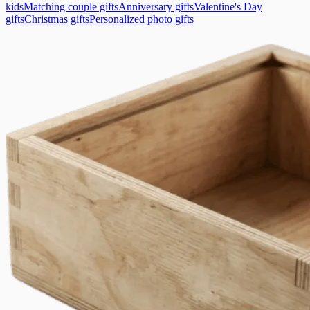
kids
Matching couple gifts
Anniversary gifts
Valentine's Day
gifts
Christmas gifts
Personalized photo gifts