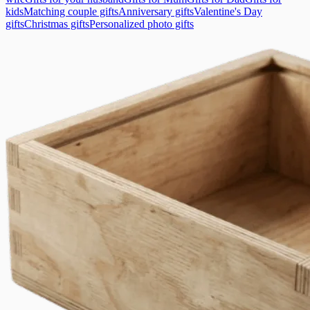
kids
Matching couple gifts
Anniversary gifts
Valentine's Day
gifts
Christmas gifts
Personalized photo gifts