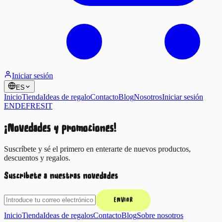
Iniciar sesión
ES
Inicio
Tienda
Ideas de regalo
Contacto
Blog
Nosotros
Iniciar sesión
EN
DE
FR
ES
IT
¡Novedades y promociones!
Suscríbete y sé el primero en enterarte de nuevos productos,
descuentos y regalos.
Suscríbete a nuestras novedades
ENVIAR
Inicio
Tienda
Ideas de regalos
Contacto
Blog
Sobre nosotros