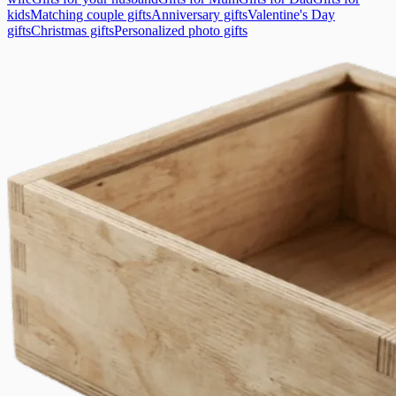
kids
Matching couple gifts
Anniversary gifts
Valentine's Day
gifts
Christmas gifts
Personalized photo gifts