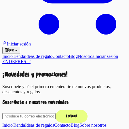
Iniciar sesión
ES
Inicio
Tienda
Ideas de regalo
Contacto
Blog
Nosotros
Iniciar sesión
EN
DE
FR
ES
IT
¡Novedades y promociones!
Suscríbete y sé el primero en enterarte de nuevos productos,
descuentos y regalos.
Suscríbete a nuestras novedades
ENVIAR
Inicio
Tienda
Ideas de regalos
Contacto
Blog
Sobre nosotros