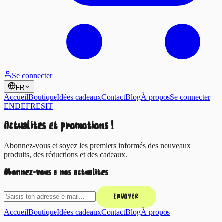
Se connecter
FR
Accueil
Boutique
Idées cadeaux
Contact
Blog
À propos
Se connecter
EN
DE
FR
ES
IT
Actualités et promotions !
Abonnez-vous et soyez les premiers informés des nouveaux
produits, des réductions et des cadeaux.
Abonnez-vous à nos actualités
ENVOYER
Accueil
Boutique
Idées cadeaux
Contact
Blog
À propos