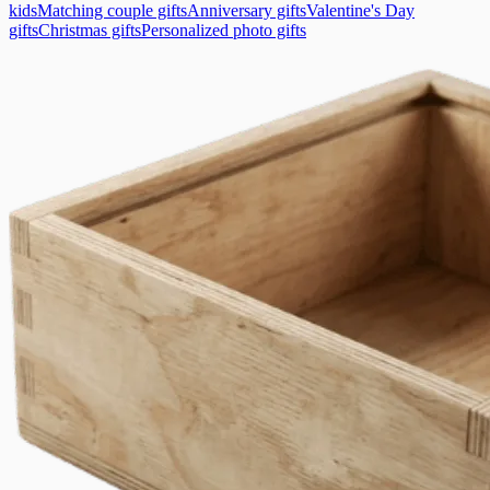
kids
Matching couple gifts
Anniversary gifts
Valentine's Day
gifts
Christmas gifts
Personalized photo gifts