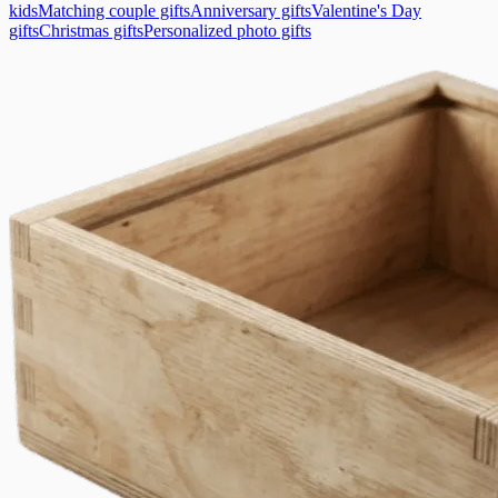
kids
Matching couple gifts
Anniversary gifts
Valentine's Day
gifts
Christmas gifts
Personalized photo gifts