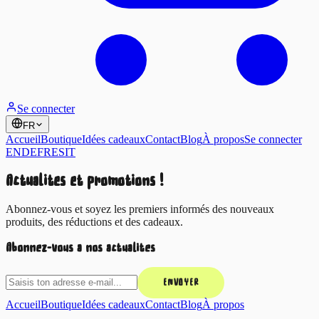
Se connecter
FR
Accueil
Boutique
Idées cadeaux
Contact
Blog
À propos
Se connecter
EN
DE
FR
ES
IT
Actualités et promotions !
Abonnez-vous et soyez les premiers informés des nouveaux
produits, des réductions et des cadeaux.
Abonnez-vous à nos actualités
ENVOYER
Accueil
Boutique
Idées cadeaux
Contact
Blog
À propos