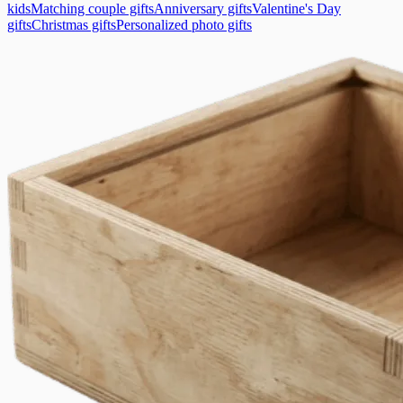
kids
Matching couple gifts
Anniversary gifts
Valentine's Day
gifts
Christmas gifts
Personalized photo gifts