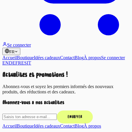
Se connecter
FR
Accueil
Boutique
Idées cadeaux
Contact
Blog
À propos
Se connecter
EN
DE
FR
ES
IT
Actualités et promotions !
Abonnez-vous et soyez les premiers informés des nouveaux
produits, des réductions et des cadeaux.
Abonnez-vous à nos actualités
ENVOYER
Accueil
Boutique
Idées cadeaux
Contact
Blog
À propos