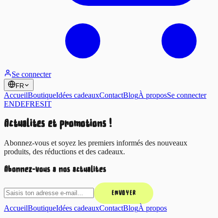
Se connecter
FR
Accueil
Boutique
Idées cadeaux
Contact
Blog
À propos
Se connecter
EN
DE
FR
ES
IT
Actualités et promotions !
Abonnez-vous et soyez les premiers informés des nouveaux
produits, des réductions et des cadeaux.
Abonnez-vous à nos actualités
ENVOYER
Accueil
Boutique
Idées cadeaux
Contact
Blog
À propos