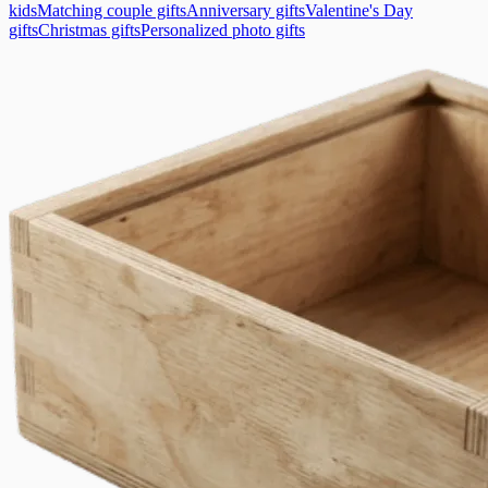
kids
Matching couple gifts
Anniversary gifts
Valentine's Day
gifts
Christmas gifts
Personalized photo gifts