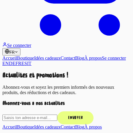
Se connecter
FR
Accueil
Boutique
Idées cadeaux
Contact
Blog
À propos
Se connecter
EN
DE
FR
ES
IT
Actualités et promotions !
Abonnez-vous et soyez les premiers informés des nouveaux
produits, des réductions et des cadeaux.
Abonnez-vous à nos actualités
ENVOYER
Accueil
Boutique
Idées cadeaux
Contact
Blog
À propos