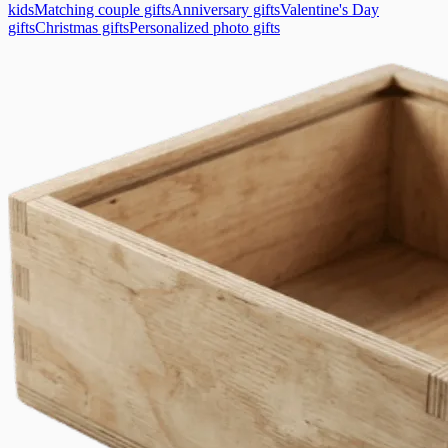
kids
Matching couple gifts
Anniversary gifts
Valentine's Day
gifts
Christmas gifts
Personalized photo gifts