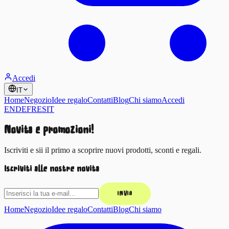
Accedi
IT
Home
Negozio
Idee regalo
Contatti
Blog
Chi siamo
Accedi
EN
DE
FR
ES
IT
Novità e promozioni!
Iscriviti e sii il primo a scoprire nuovi prodotti, sconti e regali.
Iscriviti alle nostre novità
INVIA
Home
Negozio
Idee regalo
Contatti
Blog
Chi siamo