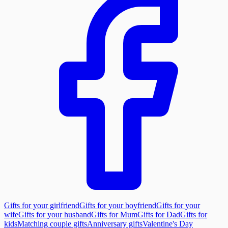
Gifts for your girlfriend
Gifts for your boyfriend
Gifts for your
wife
Gifts for your husband
Gifts for Mum
Gifts for Dad
Gifts for
kids
Matching couple gifts
Anniversary gifts
Valentine's Day